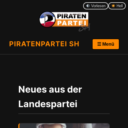
Vorlesen
Hell
PIRATENPARTEI SH
☰ Menü
Neues aus der
Landespartei