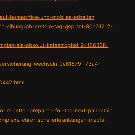
-auf-homeoffice-und-mobiles-arbeiten
schreibung-ab-erstem-tag-geplant-80e01212-
rmplan-als-absolut-katastrophal_94156368-
nversicherung-wechseln-0e61879f-73a4-
80442.html
world-better-prepared-for-the-next-pandemic
-komplexe-chronische-erkrankungen-mecfs-