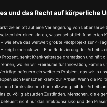
tes und das Recht auf körperliche 
kt zielen oft auf eine Verlängerung von Lebensarbeits
 setzen hier einen klaren, wissenschaftlich fundierte
 – wie etwa das weltweit größte Pilotprojekt zur 4-Ta
] – zeigt eindrucksvoll: Eine Reduzierung der Arbeitszei
rozent, senkt Krankheitstage dramatisch und hält die P
ennen, wollen wir Freiräume für Innovation, Familie 
Verträge befeuern ein weiteres Problem, das wir in 
eppen sich Menschen krank zur Arbeit. Wenn die Politi
 einen bürokratischen Kontrollzwang mit der Arbeitsun
 das zu völlig absurden Zuständen. Menschen, die eige
s befeuert nicht nur das Infektionsrisiko und den Präse