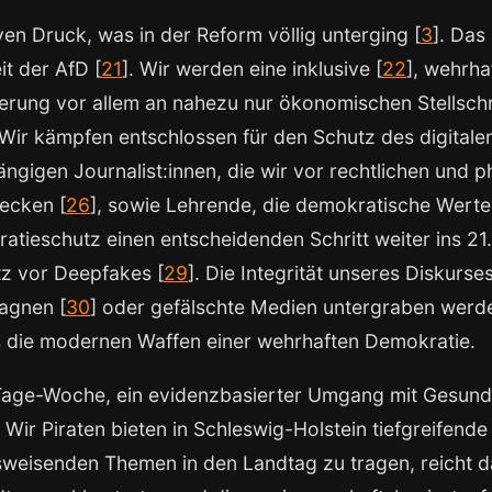
n Druck, was in der Reform völlig unterging [
3
]. Das
it der AfD [
21
]. Wir werden eine inklusive [
22
], wehrha
erung vor allem an nahezu nur ökonomischen Stellsch
. Wir kämpfen entschlossen für den Schutz des digitale
ngigen Journalist:innen, die wir vor rechtlichen und 
ecken [
26
], sowie Lehrende, die demokratische Werte 
tieschutz einen entscheidenden Schritt weiter ins 21.
tz vor Deepfakes [
29
]. Die Integrität unseres Diskurs
agnen [
30
] oder gefälschte Medien untergraben werde
ns die modernen Waffen einer wehrhaften Demokratie.
age-Woche, ein evidenzbasierter Umgang mit Gesundhe
: Wir Piraten bieten in Schleswig-Holstein tiefgreifend
tsweisenden Themen in den Landtag zu tragen, reicht 