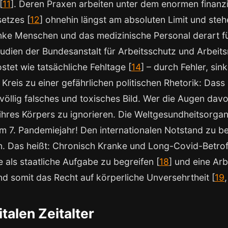
[
11
]. Deren Praxen arbeiten unter dem enormen finanzi
etzes [
12
] ohnehin längst am absoluten Limit und ste
anke Menschen und das medizinische Personal derart für
udien der Bundesanstalt für Arbeitsschutz und Arbeit
ostet wie tatsächliche Fehltage [
14
] – durch Fehler, si
r Kreis zu einer gefährlichen politischen Rhetorik: Das
 völlig falsches und toxisches Bild. Wer die Augen davor
ihres Körpers zu ignorieren. Die Weltgesundheitsorgan
 im 7. Pandemiejahr! Den internationalen Notstand zu b
n. Das heißt: Chronisch Kranke und Long-Covid-Betroff
 als staatliche Aufgabe zu begreifen [
18
] und eine Arb
und somit das Recht auf körperliche Unversehrtheit [
19
talen Zeitalter