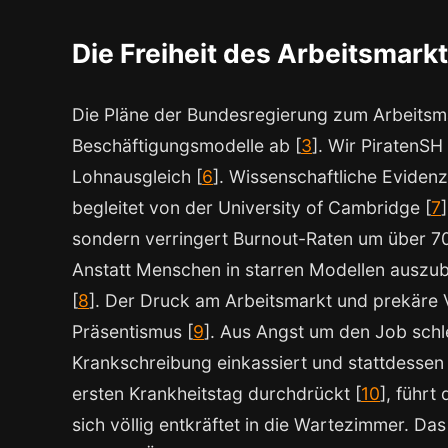
Die Freiheit des Arbeitsmark
Die Pläne der Bundesregierung zum Arbeitsmar
Beschäftigungsmodelle ab [
3
]. Wir PiratenSH
Lohnausgleich [
6
]. Wissenschaftliche Evidenz
begleitet von der University of Cambridge [
7
sondern verringert Burnout-Raten um über 70 P
Anstatt Menschen in starren Modellen auszubr
[
8
]. Der Druck am Arbeitsmarkt und prekäre 
Präsentismus [
9
]. Aus Angst um den Job schl
Krankschreibung einkassiert und stattdessen
ersten Krankheitstag durchdrückt [
10
], führt
sich völlig entkräftet in die Wartezimmer. Da