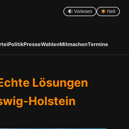
Vorlesen
Hell
rtei
Politik
Presse
Wahlen
Mitmachen
Termine
 Echte Lösungen
eswig-Holstein