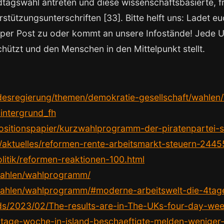
tagswahl antreten und diese wissenschaftsbasierte, fre
stützungsunterschriften [33]. Bitte helft uns: Ladet e
 per Post zu oder kommt an unsere Infostände! Jede Unte
schützt und den Menschen in den Mittelpunkt stellt.
ndesregierung/themen/demokratie-gesellschaft/wahlen
intergrund_fh
/positionspapier/kurzwahlprogramm-der-piratenpartei-s
/aktuelles/reformen-rente-arbeitsmarkt-steuern-244
litik/reformen-reaktionen-100.html
/wahlen/wahlprogramm/
e/wahlen/wahlprogramm/#moderne-arbeitswelt-die-4ta
s/2023/02/The-results-are-in-The-UKs-four-day-week
4-tage-woche-in-island-beschaeftigte-melden-weniger