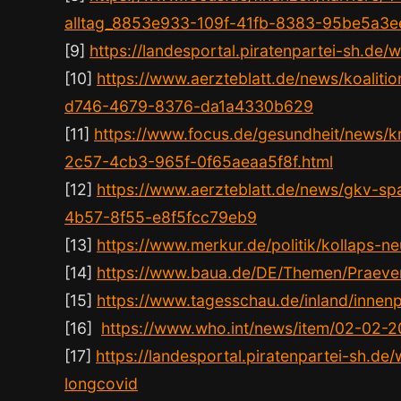
alltag_8853e933-109f-41fb-8383-95be5a3e
[9]
https://landesportal.piratenpartei-sh.d
[10]
https://www.aerzteblatt.de/news/koalit
d746-4679-8376-da1a4330b629
[11]
https://www.focus.de/gesundheit/news/k
2c57-4cb3-965f-0f65aeaa5f8f.html
[12]
https://www.aerzteblatt.de/news/gkv-s
4b57-8f55-e8f5fcc79eb9
[13]
https://www.merkur.de/politik/kollaps
[14]
https://www.baua.de/DE/Themen/Praeven
[15]
https://www.tagesschau.de/inland/innenp
[16]
https://www.who.int/news/item/02-02-2
[17]
https://landesportal.piratenpartei-sh.
longcovid