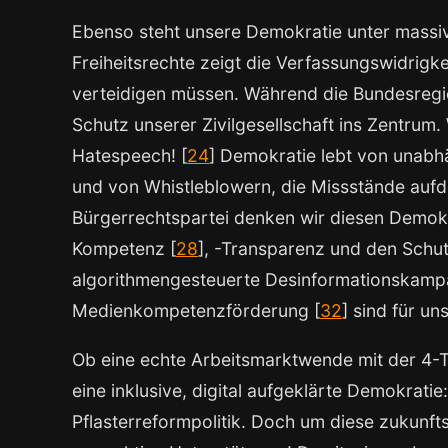
Ebenso steht unsere Demokratie unter massive
Freiheitsrechte zeigt die Verfassungswidrigke
verteidigen müssen. Während die Bundesregi
Schutz unserer Zivilgesellschaft ins Zentrum
Hatespeech! [
24
] Demokratie lebt von unabhä
und von Whistleblowern, die Missstände aufd
Bürgerrechtspartei denken wir diesen Demokra
Kompetenz [
28
], -Transparenz und den Schu
algorithmengesteuerte Desinformationskamp
Medienkompetenzförderung [
32
] sind für u
Ob eine echte Arbeitsmarktwende mit der 4-T
eine inklusive, digital aufgeklärte Demokratie
Pflasterreformpolitik. Doch um diese zukunf