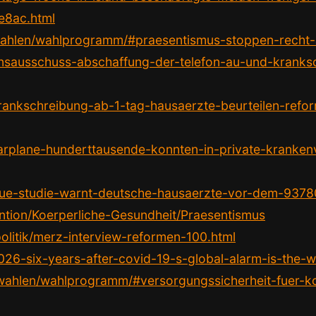
e8ac.html
e/wahlen/wahlprogramm/#praesentismus-stoppen-recht
ionsausschuss-abschaffung-der-telefon-au-und-krank
rankschreibung-ab-1-tag-hausaerzte-beurteilen-refo
parplane-hunderttausende-konnten-in-private-kranke
-neue-studie-warnt-deutsche-hausaerzte-vor-dem-937
tion/Koerperliche-Gesundheit/Praesentismus
olitik/merz-interview-reformen-100.html
026-six-years-after-covid-19-s-global-alarm-is-the-
de/wahlen/wahlprogramm/#versorgungssicherheit-fuer