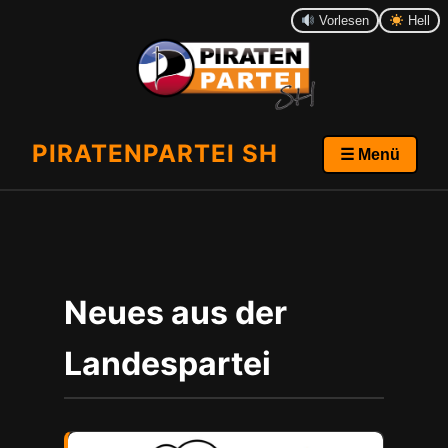
Vorlesen
Hell
PIRATENPARTEI SH
☰ Menü
Neues aus der
Landespartei