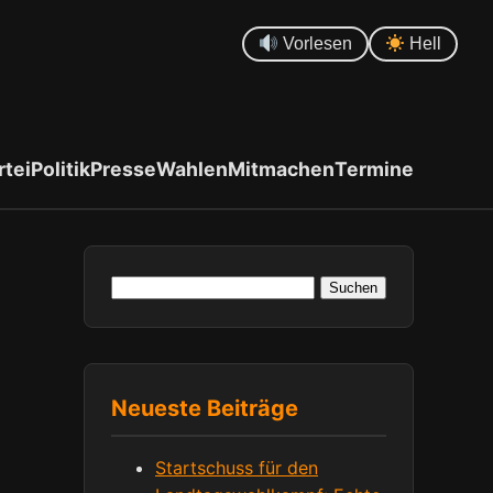
Vorlesen
Hell
rtei
Politik
Presse
Wahlen
Mitmachen
Termine
Suchen
nach:
Neueste Beiträge
Startschuss für den