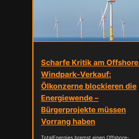
Scharfe Kritik am Offshore
Windpark-Verkauf:
Ölkonzerne blockieren die
Energiewende –
Bürgerprojekte müssen
Vorrang haben
TotalEnergies bremst einen Offshore-