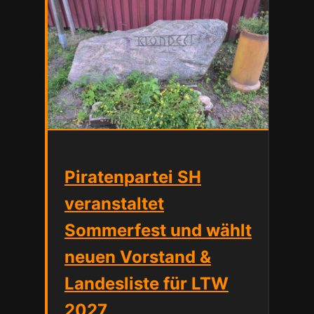
Piratenpartei SH
veranstaltet
Sommerfest und wählt
neuen Vorstand &
Landesliste für LTW
2027