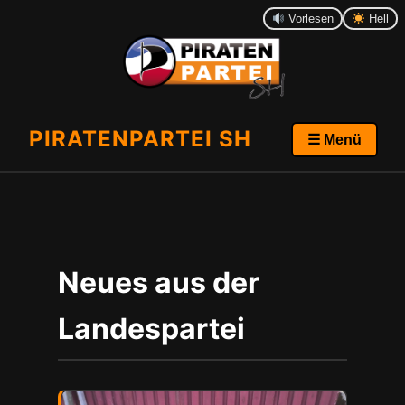
Vorlesen
Hell
PIRATENPARTEI SH
☰ Menü
Neues aus der
Landespartei