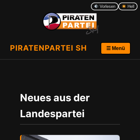
Vorlesen
Hell
PIRATENPARTEI SH
☰ Menü
Neues aus der
Landespartei