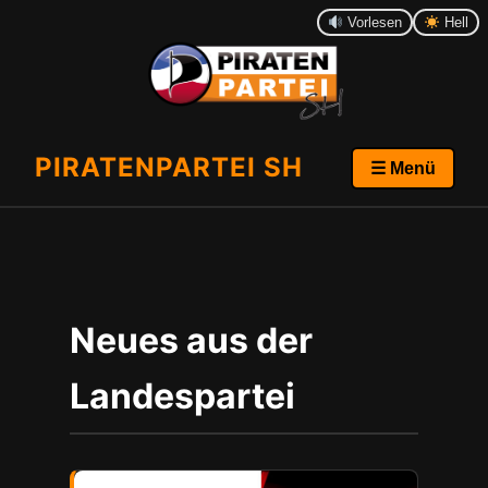
Vorlesen
Hell
PIRATENPARTEI SH
☰ Menü
Neues aus der
Landespartei