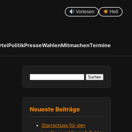
Vorlesen
Hell
rtei
Politik
Presse
Wahlen
Mitmachen
Termine
Suchen
nach:
Neueste Beiträge
Startschuss für den