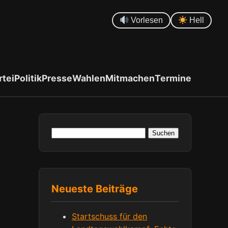
Vorlesen
Hell
rtei
Politik
Presse
Wahlen
Mitmachen
Termine
Suchen
nach:
Neueste Beiträge
Startschuss für den