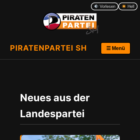
Vorlesen
Hell
PIRATENPARTEI SH
☰ Menü
Neues aus der
Landespartei