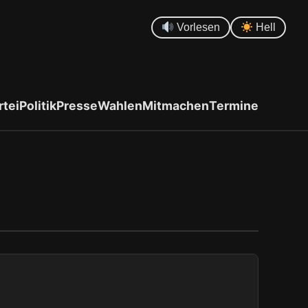
Vorlesen
Hell
rtei
Politik
Presse
Wahlen
Mitmachen
Termine